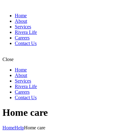
Home
About
Services
Rivera Life
Careers
Contact Us
Close
Home
About
Services
Rivera Life
Careers
Contact Us
Home care
Home
Help
Home care