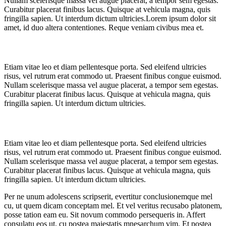
Nullam scelerisque massa vel augue placerat, a tempor sem egestas.
Curabitur placerat finibus lacus. Quisque at vehicula magna, quis
fringilla sapien. Ut interdum dictum ultricies.Lorem ipsum dolor sit
amet, id duo altera contentiones. Reque veniam civibus mea et.
Title 2
Etiam vitae leo et diam pellentesque porta. Sed eleifend ultricies
risus, vel rutrum erat commodo ut. Praesent finibus congue euismod.
Nullam scelerisque massa vel augue placerat, a tempor sem egestas.
Curabitur placerat finibus lacus. Quisque at vehicula magna, quis
fringilla sapien. Ut interdum dictum ultricies.
Title 3
Etiam vitae leo et diam pellentesque porta. Sed eleifend ultricies
risus, vel rutrum erat commodo ut. Praesent finibus congue euismod.
Nullam scelerisque massa vel augue placerat, a tempor sem egestas.
Curabitur placerat finibus lacus. Quisque at vehicula magna, quis
fringilla sapien. Ut interdum dictum ultricies.
Per ne unum adolescens scripserit, evertitur conclusionemque mel
cu, ut quem dicam conceptam mel. Et vel veritus recusabo platonem,
posse tation eam eu. Sit novum commodo persequeris in. Affert
consulatu eos ut, cu postea maiestatis mnesarchum vim. Et postea