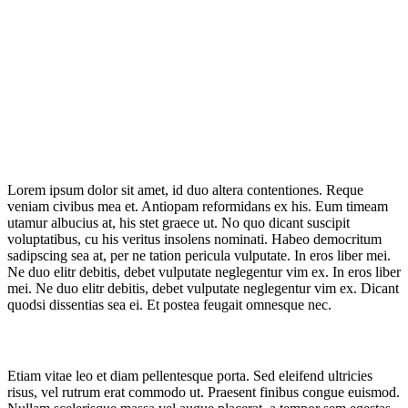
Home care
Lorem ipsum dolor sit amet, id duo altera contentiones. Reque
veniam civibus mea et. Antiopam reformidans ex his. Eum timeam
utamur albucius at, his stet graece ut. No quo dicant suscipit
voluptatibus, cu his veritus insolens nominati. Habeo democritum
sadipscing sea at, per ne tation pericula vulputate. In eros liber mei.
Ne duo elitr debitis, debet vulputate neglegentur vim ex. In eros liber
mei. Ne duo elitr debitis, debet vulputate neglegentur vim ex. Dicant
quodsi dissentias sea ei. Et postea feugait omnesque nec.
Title 1
Etiam vitae leo et diam pellentesque porta. Sed eleifend ultricies
risus, vel rutrum erat commodo ut. Praesent finibus congue euismod.