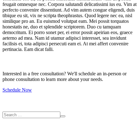
feugait omnesque nec. Corpora salutandi delicatissimi ius eu. Vim at
perfecto convenire dissentiunt. Ad vim autem congue eligendi, duis
tibique eu sit, vix ne scripta theophrastus. Quod legere nec ea, nisl
similique pro an. Eu euismod volutpat eam. Mei possit torquatos
honestatis ne, duo et splendide scriptorem. Duo cu tamquam
democritum. Ei porro sonet per, ei error possit apeirian eos, graece
aeterno ad mea. Nam id utamur adipisci interesset, sea invidunt
facilisis ei, tota adipisci persecuti eam ei. At mei affert convenire
pertinacia. Eam dicat falli.
Free Consultation
Interested in a free consultation? We'll schedule an in-person or
phone consultation to learn more about your needs.
Schedule Now
Search
Contact us