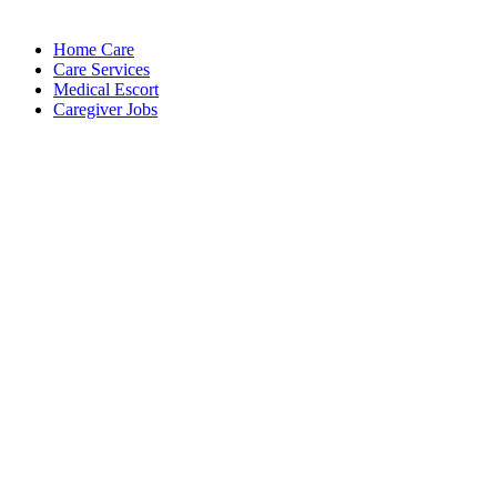
Services
Home Care
Care Services
Medical Escort
Caregiver Jobs